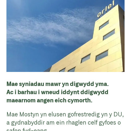
Mae syniadau mawr yn digwydd yma.
Ac i barhau i wneud iddynt ddigwydd
maearnom angen eich cymorth.
Mae Mostyn yn elusen gofrestredig yn y DU,
a gydnabyddir am ein rhaglen celf gyfoes o
safon fyd-eang.