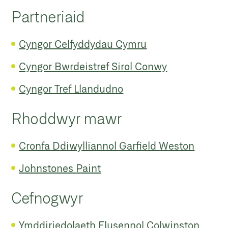
Partneriaid
Cyngor Celfyddydau Cymru
Cyngor Bwrdeistref Sirol Conwy
Cyngor Tref Llandudno
Rhoddwyr mawr
Cronfa Ddiwylliannol Garfield Weston
Johnstones Paint
Cefnogwyr
Ymddiriedolaeth Elusennol Colwinston