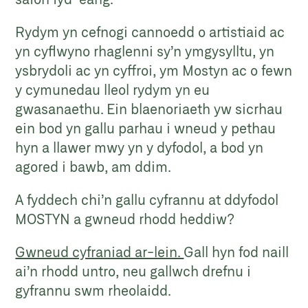
Rydym yn cefnogi cannoedd o artistiaid ac
yn cyflwyno rhaglenni sy’n ymgysylltu, yn
ysbrydoli ac yn cyffroi, ym Mostyn ac o fewn
y cymunedau lleol rydym yn eu
gwasanaethu. Ein blaenoriaeth yw sicrhau
ein bod yn gallu parhau i wneud y pethau
hyn a llawer mwy yn y dyfodol, a bod yn
agored i bawb, am ddim.
A fyddech chi’n gallu cyfrannu at ddyfodol
MOSTYN a gwneud rhodd heddiw?
Gwneud cyfraniad ar-lein.
Gall hyn fod naill
ai’n rhodd untro, neu gallwch drefnu i
gyfrannu swm rheolaidd.