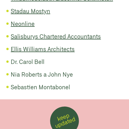
Stadau Mostyn
Neonline
Salisburys Chartered Accountants
Ellis Williams Architects
Dr. Carol Bell
Nia Roberts a John Nye
Sebastien Montabonel
k
e
e
p
u
p
d
a
t
e
d