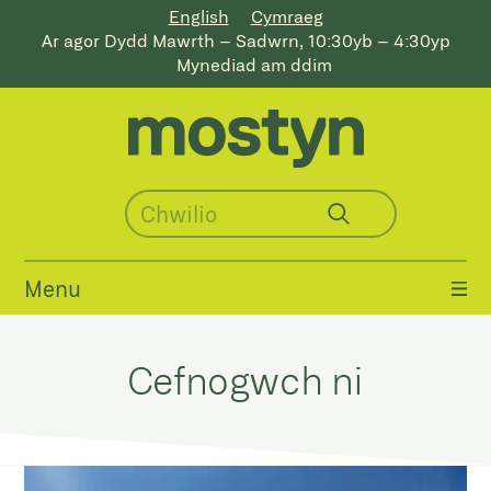
English
Cymraeg
Ar agor Dydd Mawrth – Sadwrn, 10:30yb – 4:30yp
Mynediad am ddim
Menu
Cefnogwch ni