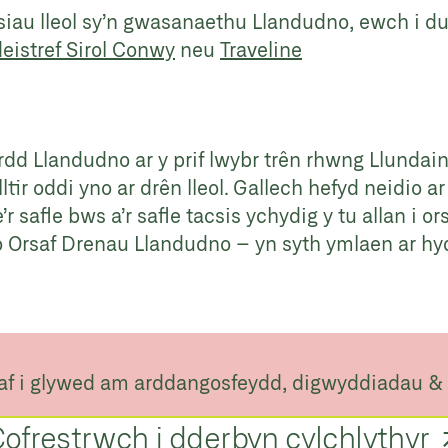
siau lleol sy’n gwasanaethu Llandudno, ewch i d
istref Sirol Conwy
neu
Traveline
dd Llandudno ar y prif lwybr trên rhwng Llundai
tir oddi yno ar drên lleol. Gallech hefyd neidio a
 safle bws a’r safle tacsis ychydig y tu allan i o
Orsaf Drenau Llandudno – yn syth ymlaen ar hy
af i glywed am arddangosfeydd, digwyddiadau &
ofrestrwch i dderbyn cylchlythyr