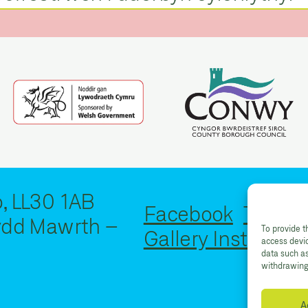
, LL30 1AB
Facebook
Twitter
Dydd Mawrth –
To provide t
Gallery Instagram
access devic
data such as
withdrawing 
A