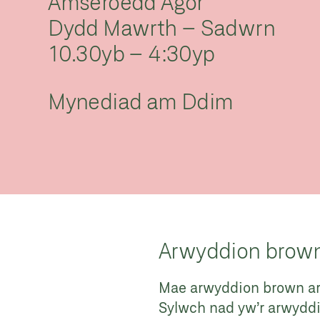
Amseroedd Agor
Dydd Mawrth – Sadwrn
10.30yb – 4:30yp
Mynediad am Ddim
Arwyddion brow
Mae arwyddion brown ar y 
Sylwch nad yw’r arwyddion