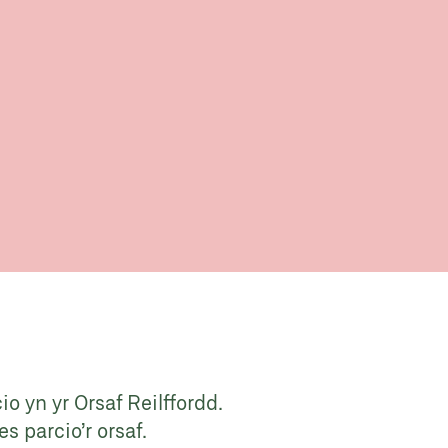
io yn yr Orsaf Reilffordd.
s parcio’r orsaf.