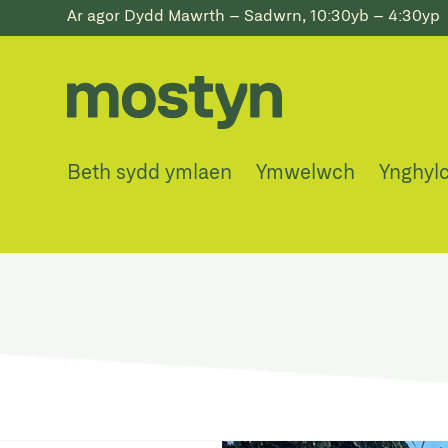
Ar agor Dydd Mawrth – Sadwrn, 10:30yb – 4:30yp
Beth sydd ymlaen
Ymwelwch
Ynghyl