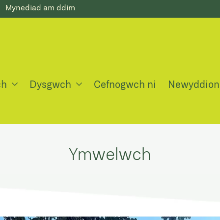
Mynediad am ddim
ch
Dysgwch
Cefnogwch ni
Newyddion
Ymwelwch