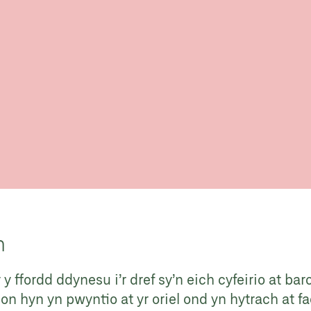
n
ffordd ddynesu i’r dref sy’n eich cyfeirio at barc
 hyn yn pwyntio at yr oriel ond yn hytrach at fae