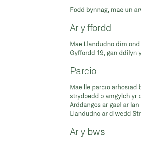
Fodd bynnag, mae un arwy
Ar y ffordd
Mae Llandudno dim ond ta
Gyffordd 19, gan ddilyn
Parcio
Mae lle parcio arhosiad b
strydoedd o amgylch yr o
Arddangos ar gael ar lan
Llandudno ar diwedd Str
Ar y bws