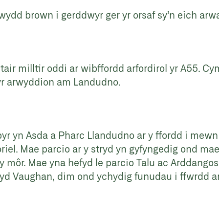
dd brown i gerddwyr ger yr orsaf sy’n eich arwain
ir milltir oddi ar wibffordd arfordirol yr A55. C
 yr arwyddion am Landudno.
yr yn Asda a Pharc Llandudno ar y ffordd i mewn i’
riel. Mae parcio ar y stryd yn gyfyngedig ond mae
 y môr. Mae yna hefyd le parcio Talu ac Arddangos
yd Vaughan, dim ond ychydig funudau i ffwrdd ar