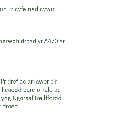
 i’r cyfeiriad cywir.
ymerwch droad yr A470 ar
r dref ac ar lawer o’r
 lleoedd parcio Talu ac
 yng Ngorsaf Reilffordd
 droed.