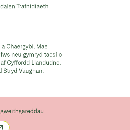
udalen
Trafnidiaeth
n a Chaergybi. Mae
r fws neu gymryd tacsi o
rsaf Cyffordd Llandudno.
d Stryd Vaughan.
 gweithgareddau