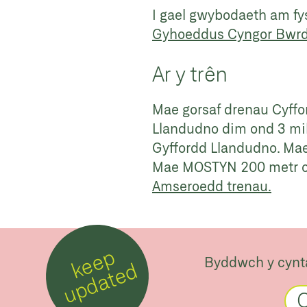
I gael gwybodaeth am fy
Gyhoeddus Cyngor Bwrde
Ar y trên
Mae gorsaf drenau Cyffor
Llandudno dim ond 3 mill
Gyffordd Llandudno. Mae’r
Mae MOSTYN 200 metr o 
Amseroedd trenau.
k
e
e
p
u
p
d
a
t
e
Byddwch y cynt
d
C