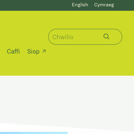
English
Cymraeg
Caffi
Siop