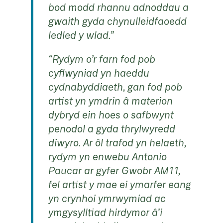
bod modd rhannu adnoddau a
gwaith gyda chynulleidfaoedd
ledled y wlad.”
“Rydym o’r farn fod pob
cyflwyniad yn haeddu
cydnabyddiaeth, gan fod pob
artist yn ymdrin â materion
dybryd ein hoes o safbwynt
penodol a gyda thrylwyredd
diwyro. Ar ôl trafod yn helaeth,
rydym yn enwebu Antonio
Paucar ar gyfer Gwobr AM11,
fel artist y mae ei ymarfer eang
yn crynhoi ymrwymiad ac
ymgysylltiad hirdymor â’i