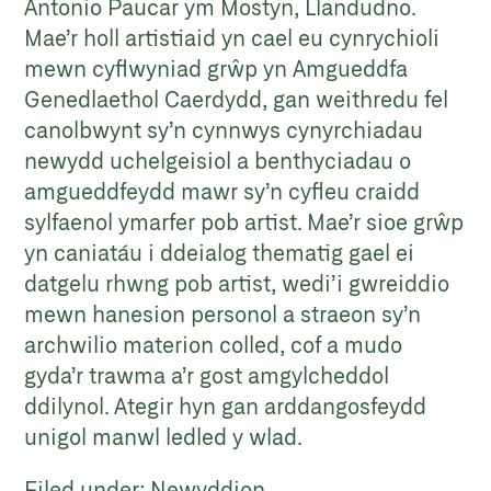
Antonio Paucar ym Mostyn, Llandudno.
Mae’r holl artistiaid yn cael eu cynrychioli
mewn cyflwyniad grŵp yn Amgueddfa
Genedlaethol Caerdydd, gan weithredu fel
canolbwynt sy’n cynnwys cynyrchiadau
newydd uchelgeisiol a benthyciadau o
amgueddfeydd mawr sy’n cyfleu craidd
sylfaenol ymarfer pob artist. Mae’r sioe grŵp
yn caniatáu i ddeialog thematig gael ei
datgelu rhwng pob artist, wedi’i gwreiddio
mewn hanesion personol a straeon sy’n
archwilio materion colled, cof a mudo
gyda’r trawma a’r gost amgylcheddol
ddilynol. Ategir hyn gan arddangosfeydd
unigol manwl ledled y wlad.
Filed under:
Newyddion