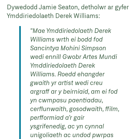
Dywedodd Jamie Seaton, detholwr ar gyfer
Ymddiriedolaeth Derek Williams:
“Mae Ymddiriedolaeth Derek
Williams wrth ei bodd fod
Sancintya Mohini Simpson
wedi ennill Gwobr Artes Mundi
Ymddiriedolaeth Derek
Williams. Roedd ehangder
gwaith yr artist wedi creu
argraff ar y beirniaid, am ei fod
yn cwmpasu paentiadau,
cerflunwaith, gosodwaith, ffilm,
perfformiad a’r gair
ysgrifenedig, ac yn cynnal
unigoliaeth ac undod pwrpas