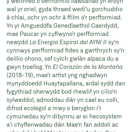
y weithred o berfformio llawsafiad yn erbyn
wal yr oriel, gyda thraed wedi’u gorchuddio
â chlai, ochr yn ochr â ffilm o’r perfformiad.
Yn yr Amgueddfa Genedlaethol Caerdydd,
mae Paucar yn cyflwyno’r perfformiad
newydd
La Energia Espiral del AYNI II
sy’n
cynnwys perfformiad fideo a gwrthrych sy’n
deillio ohono, sef cylch gwlân alpaca du a
gwyn troellog. Yn
El Corazón de la Montaña
(2018-19), mae’r artist yng nghadwyn
mynyddoedd Huaytapallana, ardal sydd dan
fygythiad oherwydd bod rhewlif yn cilio’n
sylweddol, adnoddau dŵr yn cael eu colli,
difrod ecolegol a mwy o beryglon i’r
cymunedau sy’n dibynnu ar ei hecosystem
a’i chyflenwadau dŵr. Mae’n fan addoli ac