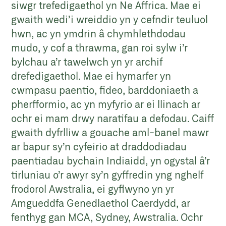
siwgr trefedigaethol yn Ne Affrica. Mae ei
gwaith wedi’i wreiddio yn y cefndir teuluol
hwn, ac yn ymdrin â chymhlethdodau
mudo, y cof a thrawma, gan roi sylw i’r
bylchau a’r tawelwch yn yr archif
drefedigaethol. Mae ei hymarfer yn
cwmpasu paentio, fideo, barddoniaeth a
pherfformio, ac yn myfyrio ar ei llinach ar
ochr ei mam drwy naratifau a defodau. Caiff
gwaith dyfrlliw a gouache aml-banel mawr
ar bapur sy’n cyfeirio at draddodiadau
paentiadau bychain Indiaidd, yn ogystal â’r
tirluniau o’r awyr sy’n gyffredin yng nghelf
frodorol Awstralia, ei gyflwyno yn yr
Amgueddfa Genedlaethol Caerdydd, ar
fenthyg gan MCA, Sydney, Awstralia. Ochr