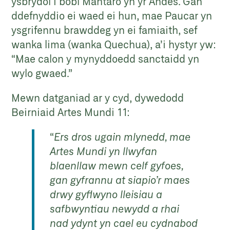
ysbrydol i bobl Mantaro yn yr Andes. Gan
ddefnyddio ei waed ei hun, mae Paucar yn
ysgrifennu brawddeg yn ei famiaith, sef
wanka lima (wanka Quechua), a’i hystyr yw:
“Mae calon y mynyddoedd sanctaidd yn
wylo gwaed.”
Mewn datganiad ar y cyd, dywedodd
Beirniaid Artes Mundi 11:
“
Ers dros ugain mlynedd, mae
Artes Mundi yn llwyfan
blaenllaw mewn celf gyfoes,
gan gyfrannu at siapio’r maes
drwy gyflwyno lleisiau a
safbwyntiau newydd a rhai
nad ydynt yn cael eu cydnabod