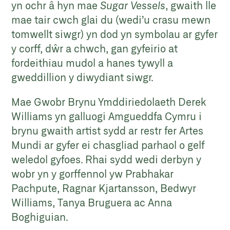
yn ochr â hyn mae
Sugar Vessels
, gwaith lle
mae tair cwch glai du (wedi’u crasu mewn
tomwellt siwgr) yn dod yn symbolau ar gyfer
y corff, dŵr a chwch, gan gyfeirio at
fordeithiau mudol a hanes tywyll a
gweddillion y diwydiant siwgr.
Mae Gwobr Brynu Ymddiriedolaeth Derek
Williams yn galluogi Amgueddfa Cymru i
brynu gwaith artist sydd ar restr fer Artes
Mundi ar gyfer ei chasgliad parhaol o gelf
weledol gyfoes. Rhai sydd wedi derbyn y
wobr yn y gorffennol yw Prabhakar
Pachpute, Ragnar Kjartansson, Bedwyr
Williams, Tanya Bruguera ac Anna
Boghiguian.