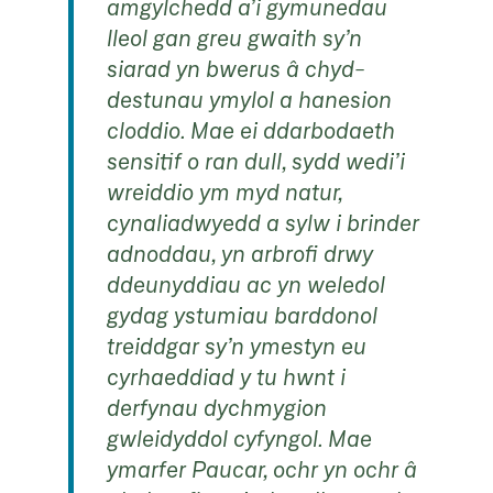
amgylchedd a’i gymunedau
lleol gan greu gwaith sy’n
siarad yn bwerus â chyd-
destunau ymylol a hanesion
cloddio. Mae ei ddarbodaeth
sensitif o ran dull, sydd wedi’i
wreiddio ym myd natur,
cynaliadwyedd a sylw i brinder
adnoddau, yn arbrofi drwy
ddeunyddiau ac yn weledol
gydag ystumiau barddonol
treiddgar sy’n ymestyn eu
cyrhaeddiad y tu hwnt i
derfynau dychmygion
gwleidyddol cyfyngol. Mae
ymarfer Paucar, ochr yn ochr â