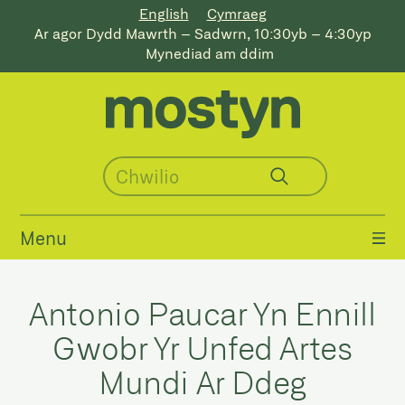
English
Cymraeg
Ar agor Dydd Mawrth – Sadwrn, 10:30yb – 4:30yp
Mynediad am ddim
Menu
Antonio Paucar Yn Ennill
Gwobr Yr Unfed Artes
Mundi Ar Ddeg