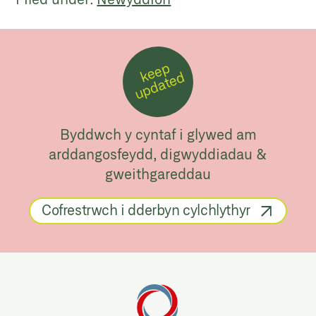
k
e
e
p
u
p
d
a
t
e
d
Byddwch y cyntaf i glywed am
arddangosfeydd, digwyddiadau &
gweithgareddau
Cofrestrwch i dderbyn cylchlythyr