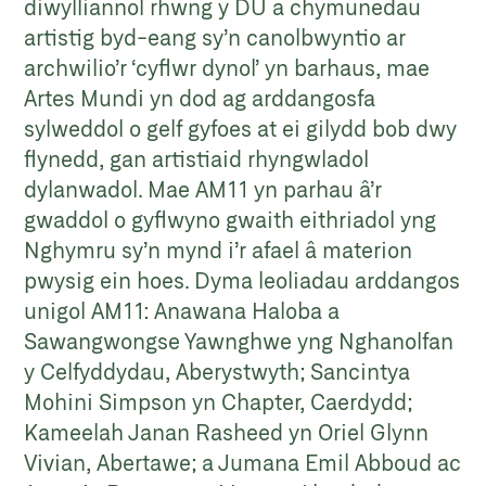
diwylliannol rhwng y DU a chymunedau
artistig byd-eang sy’n canolbwyntio ar
archwilio’r ‘cyflwr dynol’ yn barhaus, mae
Artes Mundi yn dod ag arddangosfa
sylweddol o gelf gyfoes at ei gilydd bob dwy
flynedd, gan artistiaid rhyngwladol
dylanwadol. Mae AM11 yn parhau â’r
gwaddol o gyflwyno gwaith eithriadol yng
Nghymru sy’n mynd i’r afael â materion
pwysig ein hoes. Dyma leoliadau arddangos
unigol AM11: Anawana Haloba a
Sawangwongse Yawnghwe yng Nghanolfan
y Celfyddydau, Aberystwyth; Sancintya
Mohini Simpson yn Chapter, Caerdydd;
Kameelah Janan Rasheed yn Oriel Glynn
Vivian, Abertawe; a Jumana Emil Abboud ac