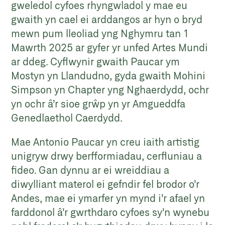
gweledol cyfoes rhyngwladol y mae eu
gwaith yn cael ei arddangos ar hyn o bryd
mewn pum lleoliad yng Nghymru tan 1
Mawrth 2025 ar gyfer yr unfed Artes Mundi
ar ddeg. Cyflwynir gwaith Paucar ym
Mostyn yn Llandudno, gyda gwaith Mohini
Simpson yn Chapter yng Nghaerdydd, ochr
yn ochr â’r sioe grŵp yn yr Amgueddfa
Genedlaethol Caerdydd.
Mae Antonio Paucar yn creu iaith artistig
unigryw drwy berfformiadau, cerfluniau a
fideo. Gan dynnu ar ei wreiddiau a
diwylliant materol ei gefndir fel brodor o’r
Andes, mae ei ymarfer yn mynd i’r afael yn
farddonol â’r gwrthdaro cyfoes sy’n wynebu