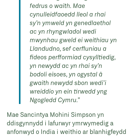
fedrus o waith. Mae
cynulleidfaoedd lleol a rhai
sy’n ymweld yn genedlaethol
ac yn rhyngwladol wedi
mwynhau gweld ei weithiau yn
Llandudno, sef cerfluniau a
fideos perfformiad cysylltiedig,
yn newydd ac yn rhai sy’n
bodoli eisoes, yn ogystal â
gwaith newydd sbon wedi’i
wreiddio yn ein tirwedd yng
Ngogledd Cymru.”
Mae Sancintya Mohini Simpson yn
ddisgynnydd i lafurwyr ymrwymedig a
anfonwyd o India i weithio ar blanhigfeydd