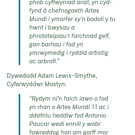
phob cyflwyniad arall, yn cyd-
fynd â chefnogaeth Artes
Mundi i ymarfer sy’n bodoli y tu
hwnt i bwysau a
phrototeipiau’r farchnad gelf,
gan barhau i fod yn
ymrwymedig i ryddid artistig
ac arbrofi.”
Dywedodd Adam Lewis-Smythe,
Cyfarwyddwr Mostyn:
“Rydym ni’n falch iawn o fod
yn rhan o Artes Mundi 11 ac i
ddathlu heddiw fod Antonio
Paucar wedi ennill y wobr
fawreddog hon am gorff mor