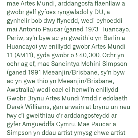
mae Artes Mundi, arddangosfa flaenllaw a
gwobr gelf gyfoes ryngwladol y DU, a
gynhelir bob dwy flynedd, wedi cyhoeddi
mai Antonio Paucar (ganed 1973 Huancayo,
Periw; sy’n byw ac yn gweithio yn Berlin a
Huancayo) yw enillydd gwobr Artes Mundi
11 (AM11), gyda gwobr o £40,000. Ochr yn
ochr ag ef, mae Sancintya Mohini Simpson
(ganed 1991 Meeanjin/Brisbane, sy’n byw
ac yn gweithio yn Meeanjin/Brisbane,
Awstralia) wedi cael ei henwi’n enillydd
Gwobr Brynu Artes Mundi Ymddiriedolaeth
Derek Williams, gan arwain at brynu un neu
fwy o’i gweithiau o’r arddangosfeydd ar
gyfer Amgueddfa Cymru. Mae Paucar a
Simpson yn ddau artist ymysg chwe artist