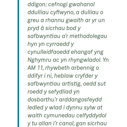
ddigon; cefnogi gwahanol
ddulliau cyflwyno, a dulliau o
greu a rhannu gwaith ar yr un
pryd â sicrhau bod y
safbwyntiau a’r methodolegau
hyn yn cyrraedd y
cynulleidfaoedd ehangaf yng
Nghymru ac yn rhyngwladol.
Yn
AM 11, rhywbeth arbennig o
ddifyr i ni, heblaw cryfder y
safbwyntiau artistig, oedd sut
roedd y sefydliad yn
dosbarthu’r arddangosfeydd
ledled y wlad i dynnu sylw at
waith cymunedau celfyddydol
y tu allan i’r canol, gan sicrhau