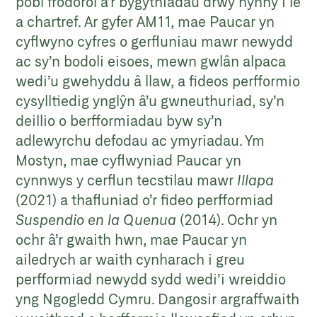
pobl frodorol a’r bygythiadau drwy hynny i le
a chartref. Ar gyfer AM11, mae Paucar yn
cyflwyno cyfres o gerfluniau mawr newydd
ac sy’n bodoli eisoes, mewn gwlân alpaca
wedi’u gwehyddu â llaw, a fideos perfformio
cysylltiedig ynglŷn â’u gwneuthuriad, sy’n
deillio o berfformiadau byw sy’n
adlewyrchu defodau ac ymyriadau. Ym
Mostyn, mae cyflwyniad Paucar yn
cynnwys y cerflun tecstilau mawr
Illapa
(2021) a thafluniad o’r fideo perfformiad
Suspendio en la Quenua
(2014). Ochr yn
ochr â’r gwaith hwn, mae Paucar yn
ailedrych ar waith cynharach i greu
perfformiad newydd sydd wedi’i wreiddio
yng Ngogledd Cymru. Dangosir argraffwaith