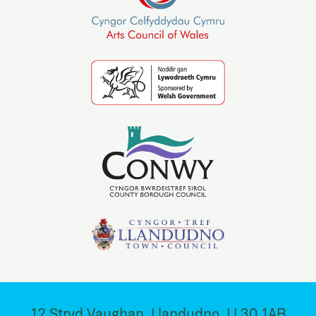
12 Stryd Vaughan, Llandudno, LL30 1AB