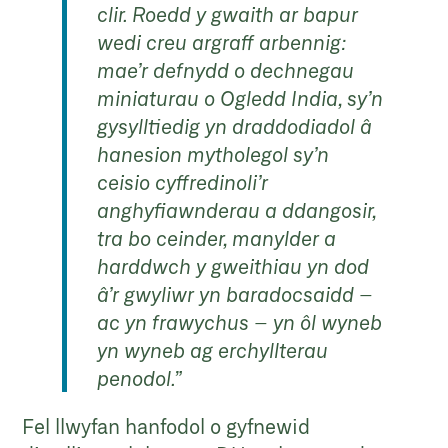
clir. Roedd y gwaith ar bapur
wedi creu argraff arbennig:
mae’r defnydd o dechnegau
miniaturau o Ogledd India, sy’n
gysylltiedig yn draddodiadol â
hanesion mytholegol sy’n
ceisio cyffredinoli’r
anghyfiawnderau a ddangosir,
tra bo ceinder, manylder a
harddwch y gweithiau yn dod
â’r gwyliwr yn baradocsaidd –
ac yn frawychus – yn ôl wyneb
yn wyneb ag erchyllterau
penodol.”
Fel llwyfan hanfodol o gyfnewid