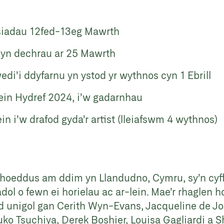
eisiadau 12fed-13eg Mawrth
yn dechrau ar 25 Mawrth
i’i ddyfarnu yn ystod yr wythnos cyn 1 Ebrill
lein Hydref 2024, i’w gadarnhau
in i’w drafod gyda’r artist (lleiafswm 4 wythnos)
yhoeddus am ddim yn Llandudno, Cymru, sy’n cyfl
adol o fewn ei horielau ac ar-lein. Mae’r rhaglen
unigol gan Cerith Wyn-Evans, Jacqueline de Jo
ko Tsuchiya, Derek Boshier, Louisa Gagliardi a