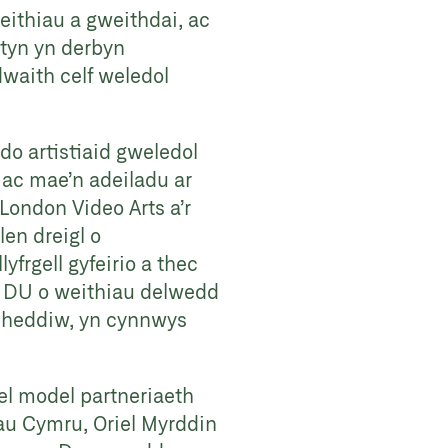
eithiau a gweithdai, ac
styn yn derbyn
waith celf weledol
do artistiaid gweledol
 ac mae’n adeiladu ar
London Video Arts a’r
en dreigl o
yfrgell gyfeirio a thec
 y DU o weithiau delwedd
d heddiw, yn cynnwys
fel model partneriaeth
au Cymru, Oriel Myrddin