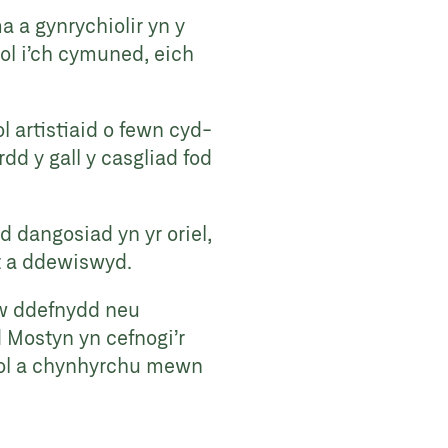
a a gynrychiolir yn y
sol i’ch cymuned, eich
artistiaid o fewn cyd-
dd y gall y casgliad fod
 dangosiad yn yr oriel,
st a ddewiswyd.
hyw ddefnydd neu
 Mostyn yn cefnogi’r
urol a chynhyrchu mewn