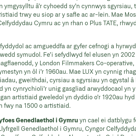
 ymgysylltu â’r cyhoedd sy’n cynnwys sgyrsiau, t
istiaid trwy eu siop ar y safle ac ar-lein. Mae Mo
elfyddydau Cymru ac yn rhan o Plus TATE, rhwyd
lfyddydol ac amgueddfa ar gyfer cefnogi a hyrwyd
lwedd symudol. Fe’i sefydlwyd fel elusen yn 2002
rhagflaenodd, y London Filmmakers Co-operative, 
ymestyn yn ôl i’r 1960au. Mae LUX yn cynnig rhagl
au, gweithdai, cyrsiau a sgyrsiau yn ogystal â ll
d yn cynrychioli’r unig gasgliad arwyddocaol yn
an artistiaid gweledol yn dyddio o’r 1920au hy
 fwy na 1500 o artistiaid.
Gyfoes Genedlaethol i Gymru
yn cael ei datblygu 
yfrgell Genedlaethol i Gymru, Cyngor Celfyddyd