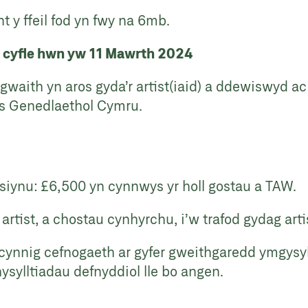
 y ffeil fod yn fwy na 6mb.
 y cyfle hwn yw 11 Mawrth 2024
gwaith yn aros gyda’r artist(iaid) a ddewiswyd ac
es Genedlaethol Cymru.
iynu: £6,500 yn cynnwys yr holl gostau a TAW.
 artist, a chostau cynhyrchu, i’w trafod gydag arti
nnig cefnogaeth ar gyfer gweithgaredd ymgysyl
ysylltiadau defnyddiol lle bo angen.