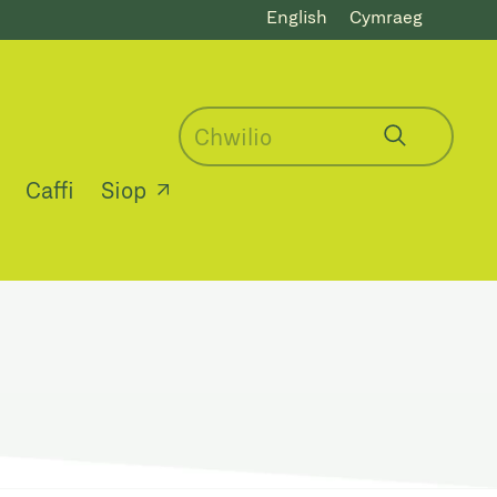
English
Cymraeg
Caffi
Siop