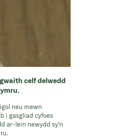
gwaith celf delwedd
 Gymru.
unigol neu mewn
 i gasgliad cyfoes
d ar-lein newydd sy’n
ru.