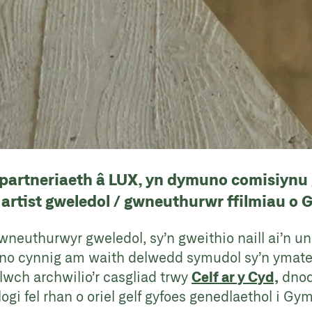
rtneriaeth â LUX, yn dymuno comisiynu 
rtist gweledol / gwneuthurwr ffilmiau o
wneuthurwyr gweledol, sy’n gweithio naill ai’n 
yno cynnig am waith delwedd symudol sy’n ymateb
wch archwilio’r casgliad trwy
Celf ar y Cyd,
dnod
logi fel rhan o oriel gelf gyfoes genedlaethol i Gym