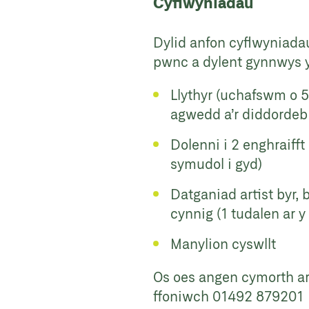
Cyflwyniadau
Dylid anfon cyflwyniada
pwnc a dylent gynnwys y
Llythyr (uchafswm o 5
agwedd a’r diddordeb 
Dolenni i 2 enghraiff
symudol i gyd)
Datganiad artist byr,
cynnig (1 tudalen ar 
Manylion cyswllt
Os oes angen cymorth ar
ffoniwch
01492 879201