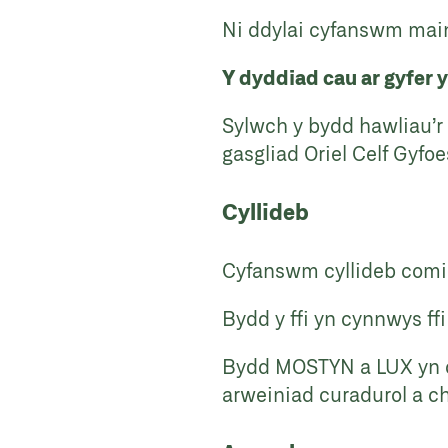
Ni ddylai cyfanswm maint
Y dyddiad cau ar gyfer
Sylwch y bydd hawliau’r 
gasgliad Oriel Celf Gyfo
Cyllideb
Cyfanswm cyllideb comis
Bydd y ffi yn cynnwys ffi
Bydd MOSTYN a LUX yn cy
arweiniad curadurol a ch