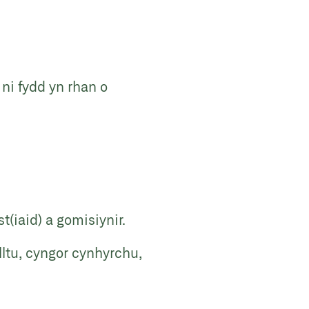
 ni fydd yn rhan o
st(iaid) a gomisiynir
.
ltu, cyngor cynhyrchu,