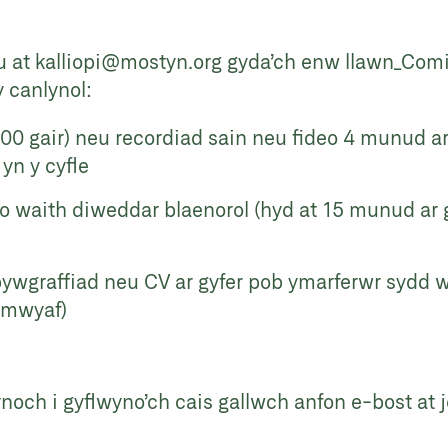
u at
kalliopi@mostyn.org
gyda’ch enw llawn_Comis
 canlynol:
00 gair) neu recordiad sain neu fideo 4 munud ar
yn y cyfle
t o waith diweddar blaenorol (hyd at 15 munud ar
 bywgraffiad neu CV ar gyfer pob ymarferwr sydd 
y mwyaf)
noch i gyflwyno’ch cais gallwch anfon e-bost at