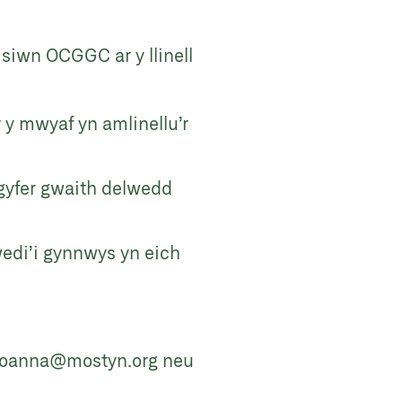
iwn OCGGC ar y llinell
 y mwyaf yn amlinellu’r
 gyfer gwaith delwedd
wedi’i gynnwys yn eich
joanna@mostyn.org
neu