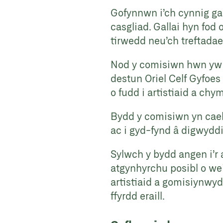
Gofynnwn i’ch cynnig gael
casgliad. Gallai hyn fod
tirwedd neu’ch treftadae
Nod y comisiwn hwn yw 
destun Oriel Celf Gyfoes
o fudd i artistiaid a c
Bydd y comisiwn yn cael
ac i gyd-fynd â digwyddi
Sylwch y bydd angen i’r 
atgynhyrchu posibl o wei
artistiaid a gomisiynwy
ffyrdd eraill.