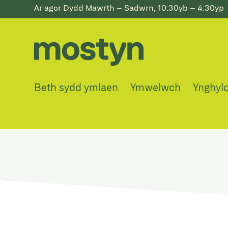
Ar agor Dydd Mawrth – Sadwrn, 10:30yb – 4:30yp
Beth sydd ymlaen
Ymwelwch
Ynghyl