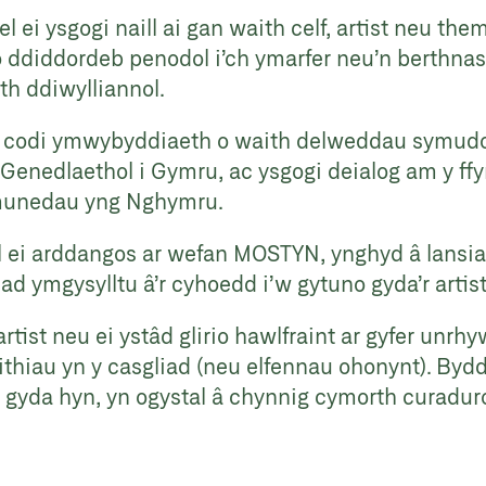
 ei ysgogi naill ai gan waith celf, artist neu them
 o ddiddordeb penodol i’ch ymarfer neu’n berthna
th ddiwylliannol.
codi ymwybyddiaeth o waith delweddau symudol 
 Genedlaethol i Gymru, ac ysgogi deialog am y ffyr
hymunedau yng Nghymru.
 ei arddangos ar wefan MOSTYN, ynghyd â lansiad
ad ymgysylltu â’r cyhoedd i’w gytuno gyda’r arti
artist neu ei ystâd glirio hawlfraint ar gyfer unr
thiau yn y casgliad (neu elfennau ohonynt). Bydd
d gyda hyn, yn ogystal â chynnig cymorth curad