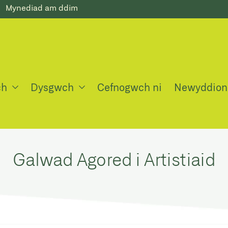
Mynediad am ddim
ch
Dysgwch
Cefnogwch ni
Newyddion
Galwad Agored i Artistiaid