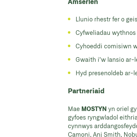
Amserlen
Llunio rhestr fer o g
Cyfweliadau wythnos 
Cyhoeddi comisiwn wed
Gwaith i’w lansio ar-
Hyd presenoldeb ar-le
Partneriaid
Mae
MOSTYN
yn oriel g
gyfoes ryngwladol eithri
cynnwys arddangosfeydd 
Camoni, Anj Smith, Nobu