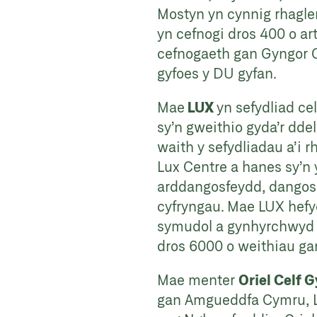
Mostyn yn cynnig rhaglen
yn cefnogi dros 400 o art
cefnogaeth gan Gyngor C
gyfoes y DU gyfan.
Mae
LUX
yn sefydliad ce
sy’n gweithio gyda’r dde
waith y sefydliadau a’i 
Lux Centre a hanes sy’n 
arddangosfeydd, dangosiad
cyfryngau. Mae LUX hefy
symudol a gynhyrchwyd g
dros 6000 o weithiau gan
Mae menter
Oriel Celf 
gan Amgueddfa Cymru, Ll