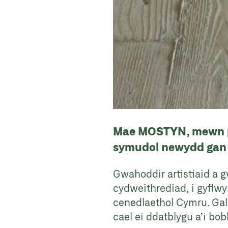
Mae MOSTYN, mewn pa
symudol newydd gan a
Gwahoddir artistiaid a g
cydweithrediad, i gyflw
cenedlaethol Cymru. Gall
cael ei ddatblygu a’i bob