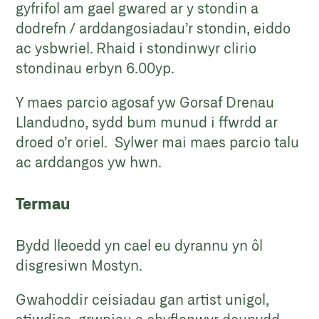
gyfrifol am gael gwared ar y stondin a
dodrefn / arddangosiadau’r stondin, eiddo
ac ysbwriel. Rhaid i stondinwyr clirio
stondinau erbyn 6.00yp.
Y maes parcio agosaf yw Gorsaf Drenau
Llandudno, sydd bum munud i ffwrdd ar
droed o’r oriel. Sylwer mai maes parcio talu
ac arddangos yw hwn.
Termau
Bydd lleoedd yn cael eu dyrannu yn ôl
disgresiwn Mostyn.
Gwahoddir ceisiadau gan artist unigol,
stiwdios, grwpiau a chyflenwyr deunydd