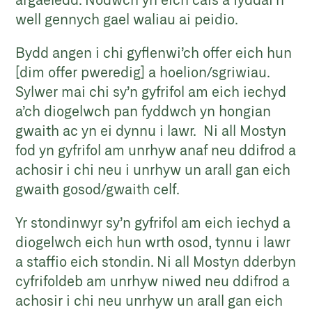
well gennych gael waliau ai peidio.
Bydd angen i chi gyflenwi’ch offer eich hun
[dim offer pweredig] a hoelion/sgriwiau.
Sylwer mai chi sy’n gyfrifol am eich iechyd
a’ch diogelwch pan fyddwch yn hongian
gwaith ac yn ei dynnu i lawr. Ni all Mostyn
fod yn gyfrifol am unrhyw anaf neu ddifrod a
achosir i chi neu i unrhyw un arall gan eich
gwaith gosod/gwaith celf.
Yr stondinwyr sy’n gyfrifol am eich iechyd a
diogelwch eich hun wrth osod, tynnu i lawr
a staffio eich stondin. Ni all Mostyn dderbyn
cyfrifoldeb am unrhyw niwed neu ddifrod a
achosir i chi neu unrhyw un arall gan eich