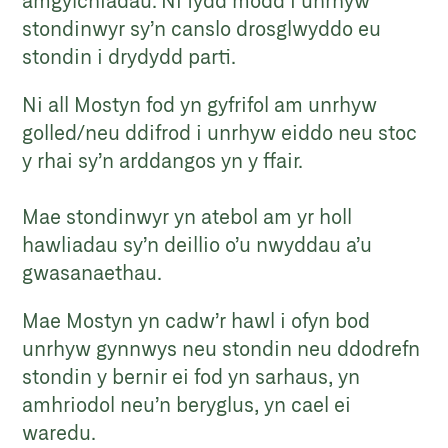
stondinwyr sy’n canslo drosglwyddo eu
stondin i drydydd parti.
Ni all Mostyn fod yn gyfrifol am unrhyw
golled/neu ddifrod i unrhyw eiddo neu stoc
y rhai sy’n arddangos yn y ffair.
Mae stondinwyr yn atebol am yr holl
hawliadau sy’n deillio o’u nwyddau a’u
gwasanaethau.
Mae Mostyn yn cadw’r hawl i ofyn bod
unrhyw gynnwys neu stondin neu ddodrefn
stondin y bernir ei fod yn sarhaus, yn
amhriodol neu’n beryglus, yn cael ei
waredu.