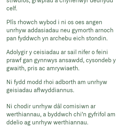
celf.
Plîs rhowch wybod i ni os oes angen
unrhyw addasiadau neu gymorth arnoch
pan fyddwch yn archebu eich stondin.
Adolygir y ceisiadau ar sail nifer o feini
prawf gan gynnwys ansawdd, cysondeb y
gwaith, pris ac amrywiaeth.
Ni fydd modd rhoi adborth am unrhyw
geisiadau aflwyddiannus.
Ni chodir unrhyw dâl comisiwn ar
werthiannau, a byddwch chi’n gyfrifol am
ddelio ag unrhyw werthiannau.