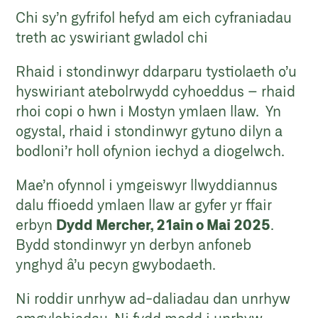
Chi sy’n gyfrifol hefyd am eich cyfraniadau
treth ac yswiriant gwladol chi
Rhaid i stondinwyr ddarparu tystiolaeth o’u
hyswiriant atebolrwydd cyhoeddus – rhaid
rhoi copi o hwn i Mostyn ymlaen llaw. Yn
ogystal, rhaid i stondinwyr gytuno dilyn a
bodloni’r holl ofynion iechyd a diogelwch.
Mae’n ofynnol i ymgeiswyr llwyddiannus
dalu ffioedd ymlaen llaw ar gyfer yr ffair
erbyn
Dydd Mercher, 21ain o Mai 2025
.
Bydd stondinwyr yn derbyn anfoneb
ynghyd â’u pecyn gwybodaeth.
Ni roddir unrhyw ad-daliadau dan unrhyw
amgylchiadau. Ni fydd modd i unrhyw