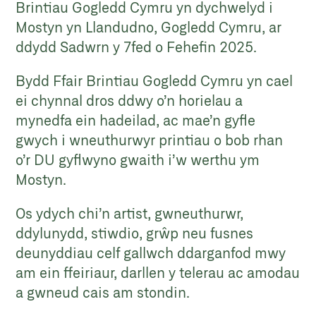
Brintiau Gogledd Cymru yn dychwelyd i
Mostyn yn Llandudno, Gogledd Cymru, ar
ddydd Sadwrn y 7fed o Fehefin 2025.
Bydd Ffair Brintiau Gogledd Cymru yn cael
ei chynnal dros ddwy o’n horielau a
mynedfa ein hadeilad, ac mae’n gyfle
gwych i wneuthurwyr printiau o bob rhan
o’r DU gyflwyno gwaith i’w werthu ym
Mostyn.
Os ydych chi’n artist, gwneuthurwr,
ddylunydd, stiwdio, grŵp neu fusnes
deunyddiau celf gallwch ddarganfod mwy
am ein ffeiriaur, darllen y telerau ac amodau
a gwneud cais am stondin.