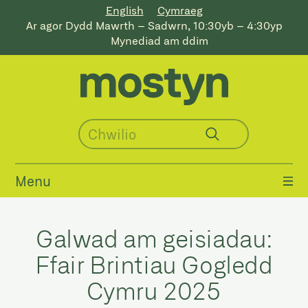
English
Cymraeg
Ar agor Dydd Mawrth – Sadwrn, 10:30yb – 4:30yp
Mynediad am ddim
Menu
Galwad am geisiadau:
Ffair Brintiau Gogledd
Cymru 2025