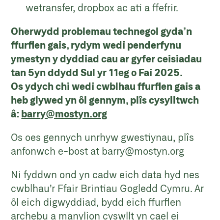
wetransfer, dropbox ac ati a ffefrir.
Oherwydd problemau technegol gyda’n
ffurflen gais, rydym wedi penderfynu
ymestyn y dyddiad cau ar gyfer ceisiadau
tan 5yn ddydd Sul yr 11eg o Fai 2025.
Os ydych chi wedi cwblhau ffurflen gais a
heb glywed yn ôl gennym, plîs cysylltwch
â:
barry@mostyn.org
Os oes gennych unrhyw gwestiynau, plîs
anfonwch e-bost at
barry@mostyn.org
Ni fyddwn ond yn cadw eich data hyd nes
cwblhau’r Ffair Brintiau Gogledd Cymru. Ar
ôl eich digwyddiad, bydd eich ffurflen
archebu a manylion cyswllt yn cael ei