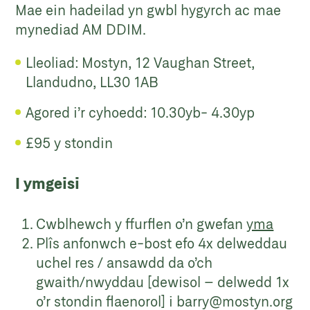
Mae ein hadeilad yn gwbl hygyrch ac mae
mynediad AM DDIM.
Lleoliad: Mostyn, 12 Vaughan Street,
Llandudno, LL30 1AB
Agored i’r cyhoedd: 10.30yb- 4.30yp
£95 y stondin
I ymgeisi
Cwblhewch y ffurflen o’n gwefan
yma
Plîs anfonwch e-bost efo 4x delweddau
uchel res / ansawdd da o’ch
gwaith/nwyddau [dewisol – delwedd 1x
o’r stondin flaenorol] i
barry@mostyn.org