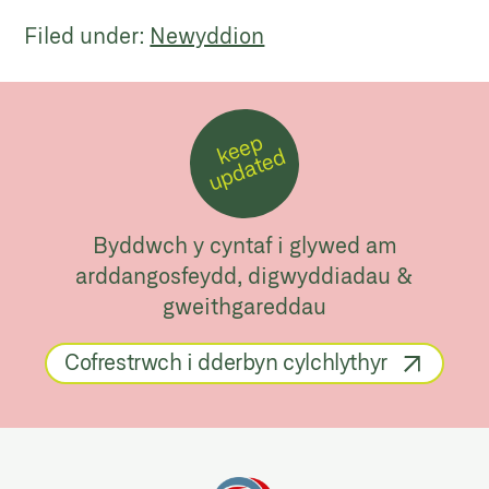
Filed under:
Newyddion
k
e
e
p
u
p
d
a
t
e
d
Byddwch y cyntaf i glywed am
arddangosfeydd, digwyddiadau &
gweithgareddau
Cofrestrwch i dderbyn cylchlythyr