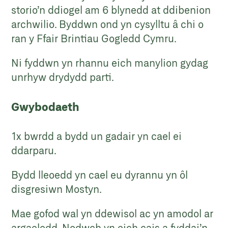
storio’n ddiogel am 6 blynedd at ddibenion
archwilio. Byddwn ond yn cysylltu â chi o
ran y Ffair Brintiau Gogledd Cymru.
Ni fyddwn yn rhannu eich manylion gydag
unrhyw drydydd parti.
Gwybodaeth
1x bwrdd a bydd un gadair yn cael ei
ddarparu.
Bydd lleoedd yn cael eu dyrannu yn ôl
disgresiwn Mostyn.
Mae gofod wal yn ddewisol ac yn amodol ar
argaeledd. Nodwch yn eich cais a fyddai’n