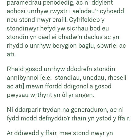
paramedrau penodedig, ac ni ddylent
achosi unrhyw rwystr i aelodau’r cyhoedd
neu stondinwyr eraill. Cyfrifoldeb y
stondinwyr hefyd yw sicrhau bod eu
stondin yn cael ei chadw’n daclus ac yn
rhydd o unrhyw beryglon baglu, sbwriel ac
ati.
Rhaid gosod unrhyw ddodrefn stondin
annibynnol [e.e. standiau, unedau, rheseli
ac ati] mewn ffordd ddigonol a gosod
pwysau wrthynt yn ôl yr angen.
Ni ddarparir trydan na generaduron, ac ni
fydd modd defnyddio’r rhain yn ystod y ffair.
Ar ddiwedd y ffair, mae stondinwyr yn