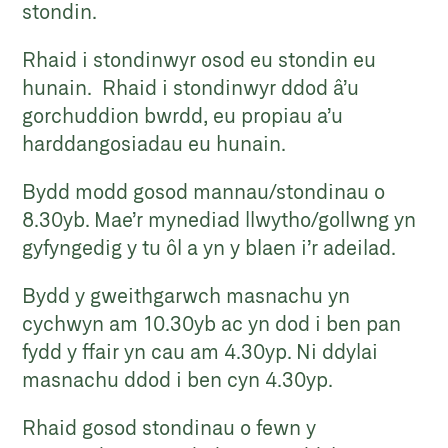
stondin.
Rhaid i stondinwyr osod eu stondin eu
hunain. Rhaid i stondinwyr ddod â’u
gorchuddion bwrdd, eu propiau a’u
harddangosiadau eu hunain.
Bydd modd gosod mannau/stondinau o
8.30yb. Mae’r mynediad llwytho/gollwng yn
gyfyngedig y tu ôl a yn y blaen i’r adeilad.
Bydd y gweithgarwch masnachu yn
cychwyn am 10.30yb ac yn dod i ben pan
fydd y ffair yn cau am 4.30yp. Ni ddylai
masnachu ddod i ben cyn 4.30yp.
Rhaid gosod stondinau o fewn y