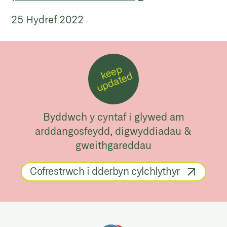
25 Hydref 2022
k
e
e
p
u
p
d
a
t
e
d
Byddwch y cyntaf i glywed am
arddangosfeydd, digwyddiadau &
gweithgareddau
Cofrestrwch i dderbyn cylchlythyr