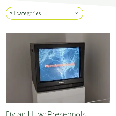
Dylan Huw: Presennols