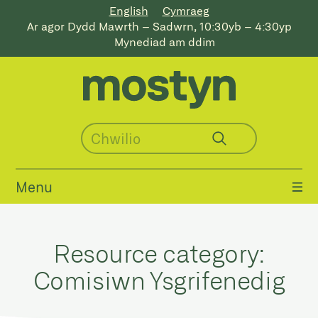
English
Cymraeg
Ar agor Dydd Mawrth – Sadwrn, 10:30yb – 4:30yp
Mynediad am ddim
Menu
Resource category:
Comisiwn Ysgrifenedig