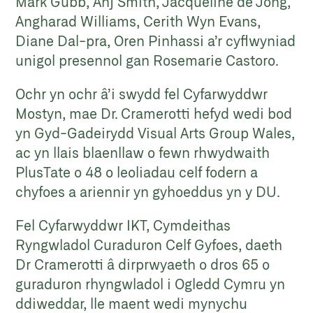
Mark Gubb, Anj Smith, Jacqueline de Jong,
Angharad Williams, Cerith Wyn Evans,
Diane Dal-pra, Oren Pinhassi a’r cyflwyniad
unigol presennol gan Rosemarie Castoro.
Ochr yn ochr â’i swydd fel Cyfarwyddwr
Mostyn, mae Dr. Cramerotti hefyd wedi bod
yn Gyd-Gadeirydd Visual Arts Group Wales,
ac yn llais blaenllaw o fewn rhwydwaith
PlusTate o 48 o leoliadau celf fodern a
chyfoes a ariennir yn gyhoeddus yn y DU.
Fel Cyfarwyddwr IKT, Cymdeithas
Ryngwladol Curaduron Celf Gyfoes, daeth
Dr Cramerotti â dirprwyaeth o dros 65 o
guraduron rhyngwladol i Ogledd Cymru yn
ddiweddar, lle maent wedi mynychu