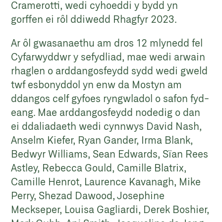
Cramerotti, wedi cyhoeddi y bydd yn
gorffen ei rôl ddiwedd Rhagfyr 2023.
Ar ôl gwasanaethu am dros 12 mlynedd fel
Cyfarwyddwr y sefydliad, mae wedi arwain
rhaglen o arddangosfeydd sydd wedi gweld
twf esbonyddol yn enw da Mostyn am
ddangos celf gyfoes ryngwladol o safon fyd-
eang. Mae arddangosfeydd nodedig o dan
ei ddaliadaeth wedi cynnwys David Nash,
Anselm Kiefer, Ryan Gander, Irma Blank,
Bedwyr Williams, Sean Edwards, Sïan Rees
Astley, Rebecca Gould, Camille Blatrix,
Camille Henrot, Laurence Kavanagh, Mike
Perry, Shezad Dawood, Josephine
Meckseper, Louisa Gagliardi, Derek Boshier,