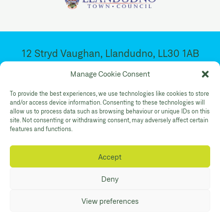
12 Stryd Vaughan, Llandudno, LL30 1AB
Ar agor 10:30yb – 4:30yp. Dydd Mawrth –
Manage Cookie Consent
Sadwrn
To provide the best experiences, we use technologies like cookies to store
and/or access device information. Consenting to these technologies will
allow us to process data such as browsing behaviour or unique IDs on this
Facebook
Twitter
YouTube
site. Not consenting or withdrawing consent, may adversely affect certain
Gallery Instagram
Shop Instagram
features and functions.
Accept
Polisi Preifatrwydd
Hygyrchedd
Cysylltwch
Deny
© Mostyn 2026. Registered Charity
View preferences
No:507842. Branding
Eleven
. Website
Maraid Design