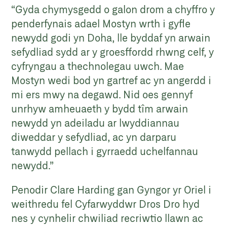
“Gyda chymysgedd o galon drom a chyffro y
penderfynais adael Mostyn wrth i gyfle
newydd godi yn Doha, lle byddaf yn arwain
sefydliad sydd ar y groesffordd rhwng celf, y
cyfryngau a thechnolegau uwch. Mae
Mostyn wedi bod yn gartref ac yn angerdd i
mi ers mwy na degawd. Nid oes gennyf
unrhyw amheuaeth y bydd tîm arwain
newydd yn adeiladu ar lwyddiannau
diweddar y sefydliad, ac yn darparu
tanwydd pellach i gyrraedd uchelfannau
newydd.”
Penodir Clare Harding gan Gyngor yr Oriel i
weithredu fel Cyfarwyddwr Dros Dro hyd
nes y cynhelir chwiliad recriwtio llawn ac