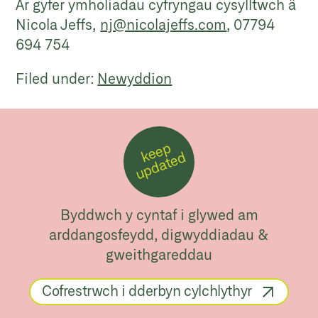
Ar gyfer ymholiadau cyfryngau cysylltwch â
Nicola Jeffs,
nj@nicolajeffs.com
,
07794
694 754
Filed under:
Newyddion
k
e
e
p
u
p
d
a
t
e
d
Byddwch y cyntaf i glywed am
arddangosfeydd, digwyddiadau &
gweithgareddau
Cofrestrwch i dderbyn cylchlythyr