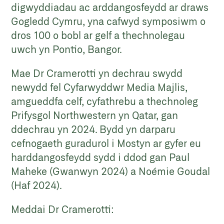
digwyddiadau ac arddangosfeydd ar draws
Gogledd Cymru, yna cafwyd symposiwm o
dros 100 o bobl ar gelf a thechnolegau
uwch yn Pontio, Bangor.
Mae Dr Cramerotti yn dechrau swydd
newydd fel Cyfarwyddwr Media Majlis,
amgueddfa celf, cyfathrebu a thechnoleg
Prifysgol Northwestern yn Qatar, gan
ddechrau yn 2024. Bydd yn darparu
cefnogaeth guradurol i Mostyn ar gyfer eu
harddangosfeydd sydd i ddod gan Paul
Maheke (Gwanwyn 2024) a Noémie Goudal
(Haf 2024).
Meddai Dr Cramerotti: