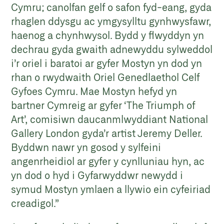
Cymru; canolfan gelf o safon fyd-eang, gyda
rhaglen ddysgu ac ymgysylltu gynhwysfawr,
haenog a chynhwysol. Bydd y flwyddyn yn
dechrau gyda gwaith adnewyddu sylweddol
i’r oriel i baratoi ar gyfer Mostyn yn dod yn
rhan o rwydwaith Oriel Genedlaethol Celf
Gyfoes Cymru. Mae Mostyn hefyd yn
bartner Cymreig ar gyfer ‘The Triumph of
Art’, comisiwn daucanmlwyddiant National
Gallery London gyda’r artist Jeremy Deller.
Byddwn nawr yn gosod y sylfeini
angenrheidiol ar gyfer y cynlluniau hyn, ac
yn dod o hyd i Gyfarwyddwr newydd i
symud Mostyn ymlaen a llywio ein cyfeiriad
creadigol.”