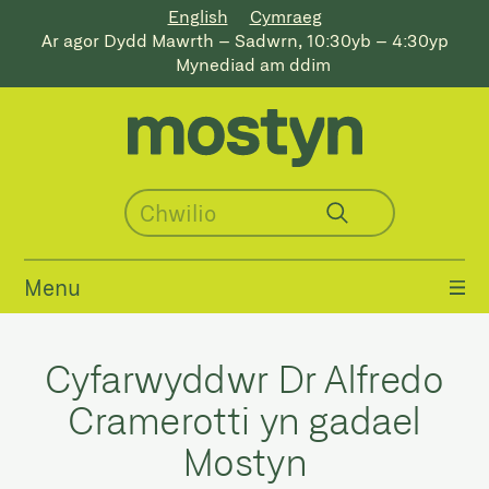
English
Cymraeg
Ar agor Dydd Mawrth – Sadwrn, 10:30yb – 4:30yp
Mynediad am ddim
Menu
Cyfarwyddwr Dr Alfredo
Cramerotti yn gadael
Mostyn