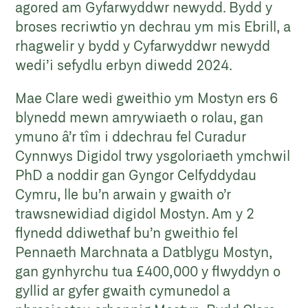
agored am Gyfarwyddwr newydd. Bydd y
broses recriwtio yn dechrau ym mis Ebrill, a
rhagwelir y bydd y Cyfarwyddwr newydd
wedi’i sefydlu erbyn diwedd 2024.
Mae Clare wedi gweithio ym Mostyn ers 6
blynedd mewn amrywiaeth o rolau, gan
ymuno â’r tîm i ddechrau fel Curadur
Cynnwys Digidol trwy ysgoloriaeth ymchwil
PhD a noddir gan Gyngor Celfyddydau
Cymru, lle bu’n arwain y gwaith o’r
trawsnewidiad digidol Mostyn. Am y 2
flynedd ddiwethaf bu’n gweithio fel
Pennaeth Marchnata a Datblygu Mostyn,
gan gynhyrchu tua £400,000 y flwyddyn o
gyllid ar gyfer gwaith cymunedol a