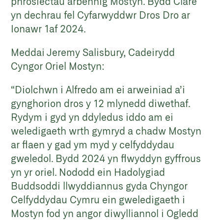
phrosiectau arbennig Mostyn. Bydd Clare
yn dechrau fel Cyfarwyddwr Dros Dro ar
Ionawr 1af 2024.
Meddai Jeremy Salisbury, Cadeirydd
Cyngor Oriel Mostyn:
“Diolchwn i Alfredo am ei arweiniad a’i
gynghorion dros y 12 mlynedd diwethaf.
Rydym i gyd yn ddyledus iddo am ei
weledigaeth wrth gymryd a chadw Mostyn
ar flaen y gad ym myd y celfyddydau
gweledol. Bydd 2024 yn flwyddyn gyffrous
yn yr oriel. Nododd ein Hadolygiad
Buddsoddi llwyddiannus gyda Chyngor
Celfyddydau Cymru ein gweledigaeth i
Mostyn fod yn angor diwylliannol i Ogledd