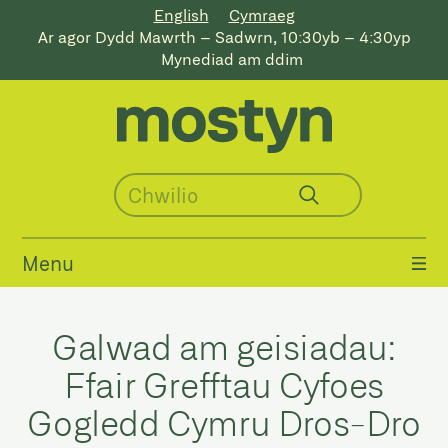
English
Cymraeg
Ar agor Dydd Mawrth – Sadwrn, 10:30yb – 4:30yp
Mynediad am ddim
Menu
Galwad am geisiadau:
Ffair Grefftau Cyfoes
Gogledd Cymru Dros-Dro