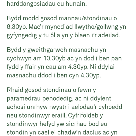
harddangosiadau eu hunain.
Bydd modd gosod mannau/stondinau o
8.30yb. Mae’r mynediad llwytho/gollwng yn
gyfyngedig y tu ôl a yn y blaen i’r adeilad.
Bydd y gweithgarwch masnachu yn
cychwyn am 10.30yb ac yn dod i ben pan
fydd y ffair yn cau am 4.30yp. Ni ddylai
masnachu ddod i ben cyn 4.30yp.
Rhaid gosod stondinau o fewn y
paramedrau penodedig, ac ni ddylent
achosi unrhyw rwystr i aelodau’r cyhoedd
neu stondinwyr eraill. Cyfrifoldeb y
stondinwyr hefyd yw sicrhau bod eu
stondin yn cael ei chadw’n daclus ac yn