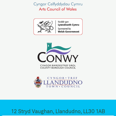
12 Stryd Vaughan, Llandudno, LL30 1AB