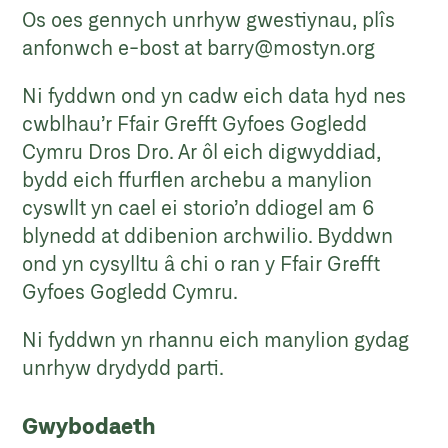
Os oes gennych unrhyw gwestiynau, plîs
anfonwch e-bost at
barry@mostyn.org
Ni fyddwn ond yn cadw eich data hyd nes
cwblhau’r Ffair Grefft Gyfoes Gogledd
Cymru Dros Dro. Ar ôl eich digwyddiad,
bydd eich ffurflen archebu a manylion
cyswllt yn cael ei storio’n ddiogel am 6
blynedd at ddibenion archwilio. Byddwn
ond yn cysylltu â chi o ran y Ffair Grefft
Gyfoes Gogledd Cymru.
Ni fyddwn yn rhannu eich manylion gydag
unrhyw drydydd parti.
Gwybodaeth