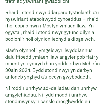
treth ac yswiriant gwladol chi
Rhaid i stondinwyr ddarparu tystiolaeth o’u
hyswiriant atebolrwydd cyhoeddus – rhaid
rhoi copi o hwn i Mostyn ymlaen llaw. Yn
ogystal, rhaid i stondinwyr gytuno dilyn a
bodloni’r holl ofynion iechyd a diogelwch.
Mae’n ofynnol i ymgeiswyr llwyddiannus
dalu ffioedd ymlaen llaw ar gyfer pob ffair y
maent yn cymryd rhan ynddi erbyn Mehefin
30ain 2024. Bydd stondinwyr yn derbyn
anfoneb ynghyd â’u pecyn gwybodaeth.
Ni roddir unrhyw ad-daliadau dan unrhyw
amgylchiadau. Ni fydd modd i unrhyw
stondinwyr sy’n canslo drosglwyddo eu