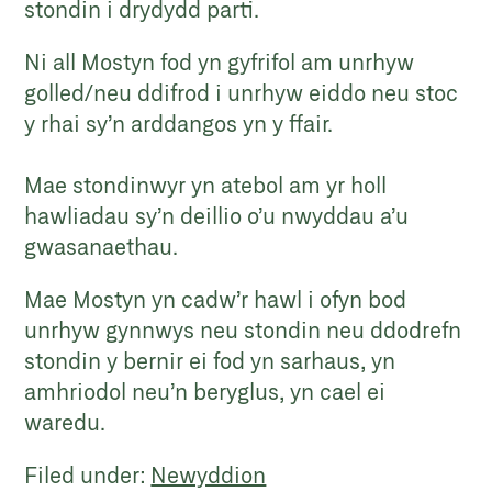
stondin i drydydd parti.
Ni all Mostyn fod yn gyfrifol am unrhyw
golled/neu ddifrod i unrhyw eiddo neu stoc
y rhai sy’n arddangos yn y ffair.
Mae stondinwyr yn atebol am yr holl
hawliadau sy’n deillio o’u nwyddau a’u
gwasanaethau.
Mae Mostyn yn cadw’r hawl i ofyn bod
unrhyw gynnwys neu stondin neu ddodrefn
stondin y bernir ei fod yn sarhaus, yn
amhriodol neu’n beryglus, yn cael ei
waredu.
Filed under:
Newyddion