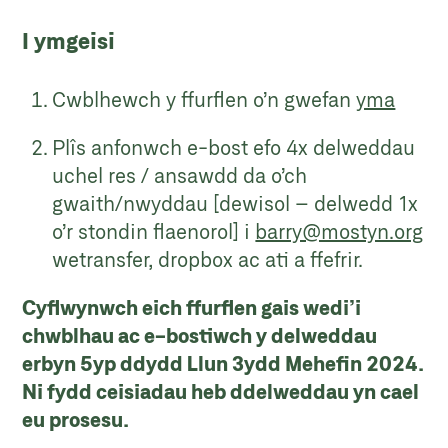
I ymgeisi
Cwblhewch y ffurflen o’n gwefan
yma
Plîs anfonwch e-bost efo 4x delweddau
uchel res / ansawdd da o’ch
gwaith/nwyddau [dewisol – delwedd 1x
o’r stondin flaenorol] i
barry@mostyn.org
wetransfer, dropbox ac ati a ffefrir.
Cyflwynwch eich ffurflen gais wedi’i
chwblhau ac e-bostiwch y delweddau
erbyn 5yp ddydd Llun 3ydd Mehefin 2024.
Ni fydd ceisiadau heb ddelweddau yn cael
eu prosesu.