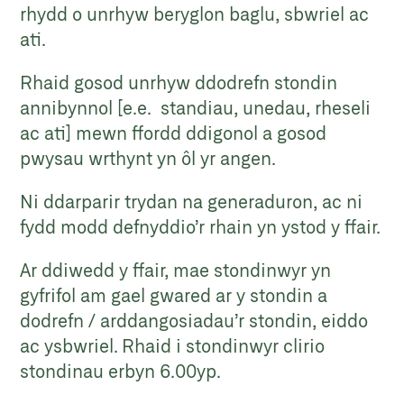
rhydd o unrhyw beryglon baglu, sbwriel ac
ati.
Rhaid gosod unrhyw ddodrefn stondin
annibynnol [e.e. standiau, unedau, rheseli
ac ati] mewn ffordd ddigonol a gosod
pwysau wrthynt yn ôl yr angen.
Ni ddarparir trydan na generaduron, ac ni
fydd modd defnyddio’r rhain yn ystod y ffair.
Ar ddiwedd y ffair, mae stondinwyr yn
gyfrifol am gael gwared ar y stondin a
dodrefn / arddangosiadau’r stondin, eiddo
ac ysbwriel. Rhaid i stondinwyr clirio
stondinau erbyn 6.00yp.