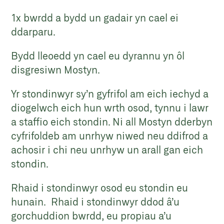
1x bwrdd a bydd un gadair yn cael ei
ddarparu.
Bydd lleoedd yn cael eu dyrannu yn ôl
disgresiwn Mostyn.
Yr stondinwyr sy’n gyfrifol am eich iechyd a
diogelwch eich hun wrth osod, tynnu i lawr
a staffio eich stondin. Ni all Mostyn dderbyn
cyfrifoldeb am unrhyw niwed neu ddifrod a
achosir i chi neu unrhyw un arall gan eich
stondin.
Rhaid i stondinwyr osod eu stondin eu
hunain. Rhaid i stondinwyr ddod â’u
gorchuddion bwrdd, eu propiau a’u