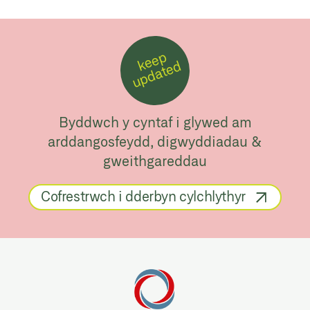
k
e
e
p
u
p
d
a
t
e
d
Byddwch y cyntaf i glywed am
arddangosfeydd, digwyddiadau &
gweithgareddau
Cofrestrwch i dderbyn cylchlythyr