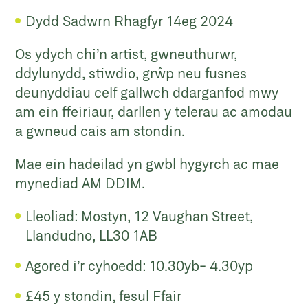
Dydd Sadwrn Rhagfyr 14eg 2024
Os ydych chi’n artist, gwneuthurwr,
ddylunydd, stiwdio, grŵp neu fusnes
deunyddiau celf gallwch ddarganfod mwy
am ein ffeiriaur, darllen y telerau ac amodau
a gwneud cais am stondin.
Mae ein hadeilad yn gwbl hygyrch ac mae
mynediad AM DDIM.
Lleoliad: Mostyn, 12 Vaughan Street,
Llandudno, LL30 1AB
Agored i’r cyhoedd
: 10.30yb- 4.30yp
£45 y stondin, fesul Ffair