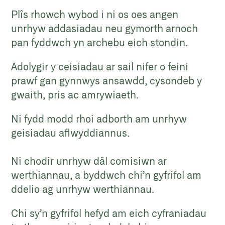
Plîs rhowch wybod i ni os oes angen
unrhyw addasiadau neu gymorth arnoch
pan fyddwch yn archebu eich stondin.
Adolygir y ceisiadau ar sail nifer o feini
prawf gan gynnwys ansawdd, cysondeb y
gwaith, pris ac amrywiaeth.
Ni fydd modd rhoi adborth am unrhyw
geisiadau aflwyddiannus.
Ni chodir unrhyw dâl comisiwn ar
werthiannau, a byddwch chi’n gyfrifol am
ddelio ag unrhyw werthiannau.
Chi sy’n gyfrifol hefyd am eich cyfraniadau