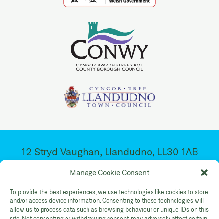
12 Stryd Vaughan, Llandudno, LL30 1AB
Ar agor 10:30yb – 4:30yp. Dydd Mawrth –
Manage Cookie Consent
Sadwrn
To provide the best experiences, we use technologies like cookies to store
and/or access device information. Consenting to these technologies will
allow us to process data such as browsing behaviour or unique IDs on this
Facebook
Twitter
YouTube
site. Not consenting or withdrawing consent, may adversely affect certain