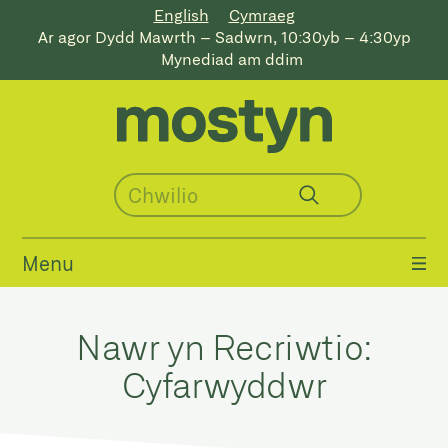
English
Cymraeg
Ar agor Dydd Mawrth – Sadwrn, 10:30yb – 4:30yp
Mynediad am ddim
Menu
Nawr yn Recriwtio:
Cyfarwyddwr