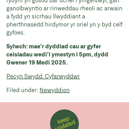
rydym yn gosod bar uchel i ymgeiswyr, gan
ganolbwyntio ar rinweddau rheoli ac arwain
a fydd yn sicrhau llwyddiant a
pherthnasedd hirdymor yr oriel yn y byd celf
gyfoes.
Sylwch: mae’r dyddiad cau ar gyfer
ceisiadau wedi’i ymestyn i 5pm, dydd
Gwener 19 Medi 2025.
Pecyn Swydd: Cyfarwyddwr
Filed under:
Newyddion
k
e
e
p
u
p
d
a
t
e
d