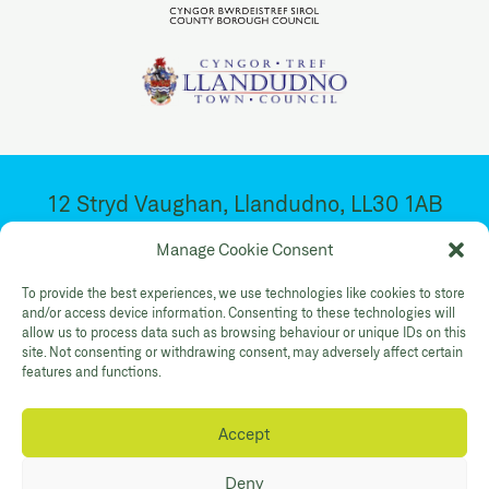
12 Stryd Vaughan, Llandudno, LL30 1AB
Ar agor 10:30yb – 4:30yp. Dydd Mawrth –
Manage Cookie Consent
Sadwrn
To provide the best experiences, we use technologies like cookies to store
and/or access device information. Consenting to these technologies will
allow us to process data such as browsing behaviour or unique IDs on this
Facebook
Twitter
YouTube
site. Not consenting or withdrawing consent, may adversely affect certain
Gallery Instagram
Shop Instagram
features and functions.
Accept
Polisi Preifatrwydd
Hygyrchedd
Cysylltwch
Deny