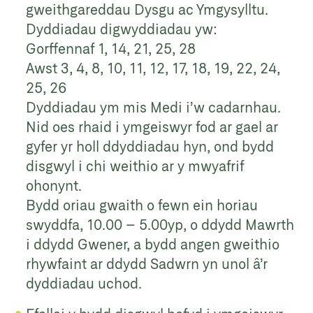
gweithgareddau Dysgu ac Ymgysylltu.
Dyddiadau digwyddiadau yw:
Gorffennaf 1, 14, 21, 25, 28
Awst 3, 4, 8, 10, 11, 12, 17, 18, 19, 22, 24,
25, 26
Dyddiadau ym mis Medi i’w cadarnhau.
Nid oes rhaid i ymgeiswyr fod ar gael ar
gyfer yr holl ddyddiadau hyn, ond bydd
disgwyl i chi weithio ar y mwyafrif
ohonynt.
Bydd oriau gwaith o fewn ein horiau
swyddfa, 10.00 – 5.00yp, o ddydd Mawrth
i ddydd Gwener, a bydd angen gweithio
rhywfaint ar ddydd Sadwrn yn unol â’r
dyddiadau uchod.