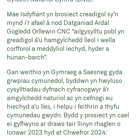
Mae Isdyfiant yn brosiect creadigol sy’n
mynd i’r afael â nod Datganiad Ardal
Gogledd Orllewin CNC “ailgysylltu pobl yn
greadigol â’u hamgylchedd lleol i wella
corfforol a meddyliol iechyd, hyder a
hunan-barch”.
Gan weithio yn Gymraeg a Saesneg gyda
grwpiau cymunedol, byddwn yn hwyluso
cysylltiadau dyfnach cyfranogwyr â’r
amgylchedd naturiol ac yn cefnogi eu
hiechyd a’u lles, i helpu i feithrin a thyfu
cymunedau gwydn. Bydd y prosiect yn cael
ei gyflwyno ar draws tair llinyn rhaglen o
Ionawr 2023 hyd at Chwefror 2024: