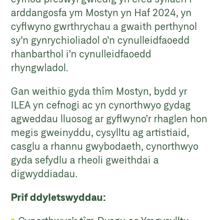
arddangosfa ym Mostyn yn Haf 2024, yn
cyflwyno gwrthrychau a gwaith perthynol
sy’n gynrychioliadol o’n cynulleidfaoedd
rhanbarthol i’n cynulleidfaoedd
rhyngwladol.
Gan weithio gyda thîm Mostyn, bydd yr
ILEA yn cefnogi ac yn cynorthwyo gydag
agweddau lluosog ar gyflwyno’r rhaglen hon
megis gweinyddu, cysylltu ag artistiaid,
casglu a rhannu gwybodaeth, cynorthwyo
gyda sefydlu a rheoli gweithdai a
digwyddiadau.
Prif ddyletswyddau: