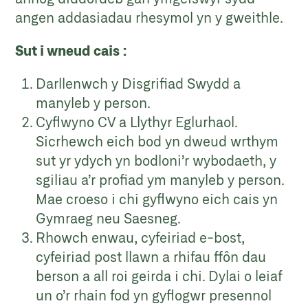
angen addasiadau rhesymol yn y gweithle.
Sut i wneud cais :
Darllenwch y Disgrifiad Swydd a
manyleb y person.
Cyflwyno CV a Llythyr Eglurhaol.
Sicrhewch eich bod yn dweud wrthym
sut yr ydych yn bodloni’r wybodaeth, y
sgiliau a’r profiad ym manyleb y person.
Mae croeso i chi gyflwyno eich cais yn
Gymraeg neu Saesneg.
Rhowch enwau, cyfeiriad e-bost,
cyfeiriad post llawn a rhifau ffôn dau
berson a all roi geirda i chi. Dylai o leiaf
un o’r rhain fod yn gyflogwr presennol