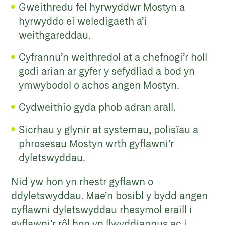
Gweithredu fel hyrwyddwr Mostyn a
hyrwyddo ei weledigaeth a’i
weithgareddau.
Cyfrannu’n weithredol at a chefnogi’r holl
godi arian ar gyfer y sefydliad a bod yn
ymwybodol o achos angen Mostyn.
Cydweithio gyda phob adran arall.
Sicrhau y glynir at systemau, polisïau a
phrosesau Mostyn wrth gyflawni’r
dyletswyddau.
Nid yw hon yn rhestr gyflawn o
ddyletswyddau. Mae’n bosibl y bydd angen
cyflawni dyletswyddau rhesymol eraill i
gyflawni’r rôl hon yn llwyddiannus ac i