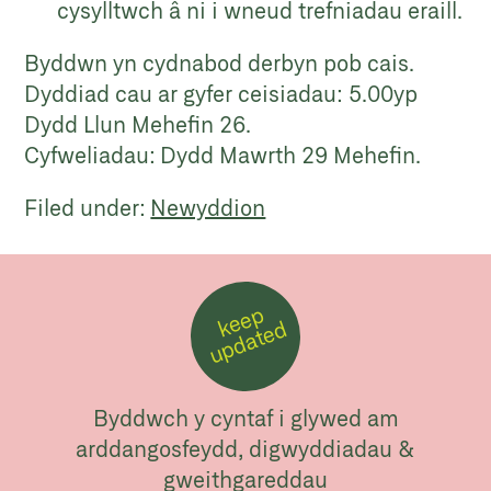
cysylltwch â ni i wneud trefniadau eraill.
Byddwn yn cydnabod derbyn pob cais.
Dyddiad cau ar gyfer ceisiadau: 5.00yp
Dydd Llun Mehefin 26.
Cyfweliadau: Dydd Mawrth 29 Mehefin.
Filed under:
Newyddion
k
e
e
p
u
p
d
a
t
e
d
Byddwch y cyntaf i glywed am
arddangosfeydd, digwyddiadau &
gweithgareddau