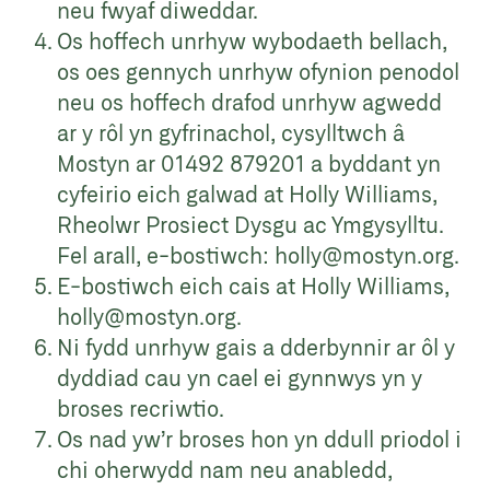
neu fwyaf diweddar.
Os hoffech unrhyw wybodaeth bellach,
os oes gennych unrhyw ofynion penodol
neu os hoffech drafod unrhyw agwedd
ar y rôl yn gyfrinachol, cysylltwch â
Mostyn ar 01492 879201 a byddant yn
cyfeirio eich galwad at Holly Williams,
Rheolwr Prosiect Dysgu ac Ymgysylltu.
Fel arall, e-bostiwch:
holly@mostyn.org
.
E-bostiwch eich cais at Holly Williams,
holly@mostyn.org
.
Ni fydd unrhyw gais a dderbynnir ar ôl y
dyddiad cau yn cael ei gynnwys yn y
broses recriwtio.
Os nad yw’r broses hon yn ddull priodol i
chi oherwydd nam neu anabledd,