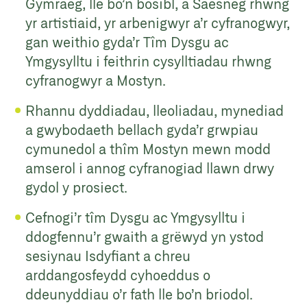
Gymraeg, lle bo’n bosibl, a Saesneg rhwng
yr artistiaid, yr arbenigwyr a’r cyfranogwyr,
gan weithio gyda’r Tîm Dysgu ac
Ymgysylltu i feithrin cysylltiadau rhwng
cyfranogwyr a Mostyn.
Rhannu dyddiadau, lleoliadau, mynediad
a gwybodaeth bellach gyda’r grwpiau
cymunedol a thîm Mostyn mewn modd
amserol i annog cyfranogiad llawn drwy
gydol y prosiect.
Cefnogi’r tîm Dysgu ac Ymgysylltu i
ddogfennu’r gwaith a grëwyd yn ystod
sesiynau Isdyfiant a chreu
arddangosfeydd cyhoeddus o
ddeunyddiau o’r fath lle bo’n briodol.