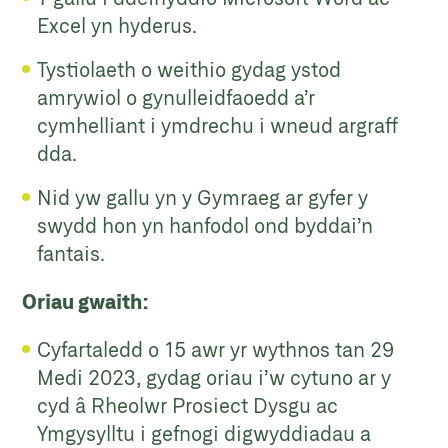
Excel yn hyderus.
Tystiolaeth o weithio gydag ystod
amrywiol o gynulleidfaoedd a’r
cymhelliant i ymdrechu i wneud argraff
dda.
Nid yw gallu yn y Gymraeg ar gyfer y
swydd hon yn hanfodol ond byddai’n
fantais.
Oriau gwaith:
Cyfartaledd o 15 awr yr wythnos tan 29
Medi 2023, gydag oriau i’w cytuno ar y
cyd â Rheolwr Prosiect Dysgu ac
Ymgysylltu i gefnogi digwyddiadau a