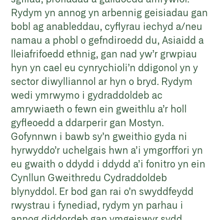
Rydym yn annog yn arbennig geisiadau gan
bobl ag anableddau, cyflyrau iechyd a/neu
namau a phobl o gefndiroedd du, Asiaidd a
lleiafrifoedd ethnig, gan nad yw’r grwpiau
hyn yn cael eu cynrychioli’n ddigonol yn y
sector diwylliannol ar hyn o bryd. Rydym
wedi ymrwymo i gydraddoldeb ac
amrywiaeth o fewn ein gweithlu a’r holl
gyfleoedd a ddarperir gan Mostyn.
Gofynnwn i bawb sy’n gweithio gyda ni
hyrwyddo’r uchelgais hwn a’i ymgorffori yn
eu gwaith o ddydd i ddydd a’i fonitro yn ein
Cynllun Gweithredu Cydraddoldeb
blynyddol. Er bod gan rai o’n swyddfeydd
rwystrau i fynediad, rydym yn parhau i
annog diddordeb gan ymgeiswyr sydd