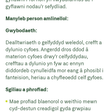
gyflawni nodau’r sefydliad.
Manyleb person amlinellol:
Gwybodaeth:
Dealltwriaeth o gelfyddyd weledol, crefft a
dylunio cyfoes. Angerdd dros ddod â
materion cyfoes drwy’r celfyddydau,
crefftau a dylunio yn fyw ac ennyn
diddordeb cynulleidfa mor eang â phosibl i
fanteision, heriau a chyfleoedd celf gyfoes.
Sgiliau a phrofiad:
Mae profiad blaenorol o weithio mewn
cyd-destun creadigol gyda grwpiau