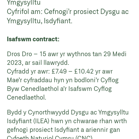
Ymgysylltu
Cyfrifol am: Cefnogi’r prosiect Dysgu ac
Ymgysylltu, Isdyfiant.
Isafswm contract:
Dros Dro – 15 awr yr wythnos tan 29 Medi
2023, ar sail llawrydd.
Cyfradd yr awr: £7.49 – £10.42 yr awr
Mae’r cyfraddau hyn yn bodloni’r Cyflog
Byw Cenedlaethol a’r Isafswm Cyflog
Cenedlaethol.
Bydd y Cynorthwyydd Dysgu ac Ymgysylltu
Isdyfiant (ILEA) hwn yn chwarae rhan wrth
gefnogi prosiect Isdyfiant a ariennir gan
Cyfoeth Naturiol Cymru (CNC).