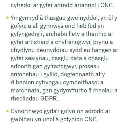
cyfredol ar gyfer adrodd ariannol i CNC.
Ymgymryd â thasgau gweinyddol, yn ôl y
gofyn, a all gynnwys ond heb fod yn
gyfyngedig i, archebu llety a theithio ar
gyfer artistiaid a chyfranogwyr, prynu a
chydlynu deunyddiau sydd eu hangen ar
gyfer sesiynau, casglu data a chasglu
adborth gan gyfranogwyr, prosesu
anfonebau i gyllid, dogfennaeth at y
dibenion cyfryngau cymdeithasol a
marchnata, gan gydymffurfio â rheolau a
rheoliadau GDPR.
Cynorthwyo gyda’r gofynion adrodd ar
gwblhau yn unol â gofynion CNC.