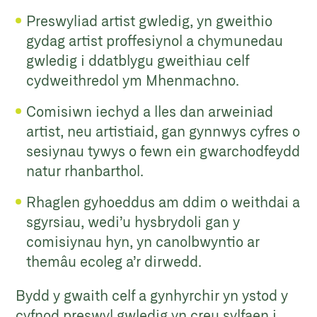
Preswyliad artist gwledig, yn gweithio
gydag artist proffesiynol a chymunedau
gwledig i ddatblygu gweithiau celf
cydweithredol ym Mhenmachno.
Comisiwn iechyd a lles dan arweiniad
artist, neu artistiaid, gan gynnwys cyfres o
sesiynau tywys o fewn ein gwarchodfeydd
natur rhanbarthol.
Rhaglen gyhoeddus am ddim o weithdai a
sgyrsiau, wedi’u hysbrydoli gan y
comisiynau hyn, yn canolbwyntio ar
themâu ecoleg a’r dirwedd.
Bydd y gwaith celf a gynhyrchir yn ystod y
cyfnod preswyl gwledig yn creu sylfaen i