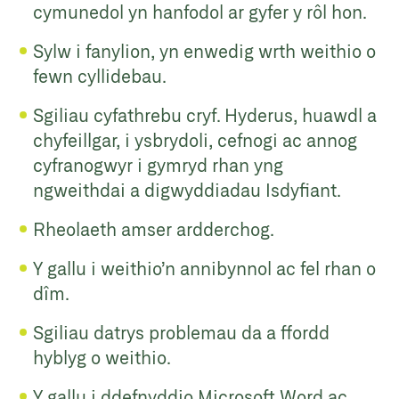
cymunedol yn hanfodol ar gyfer y rôl hon.
Sylw i fanylion, yn enwedig wrth weithio o
fewn cyllidebau.
Sgiliau cyfathrebu cryf. Hyderus, huawdl a
chyfeillgar, i ysbrydoli, cefnogi ac annog
cyfranogwyr i gymryd rhan yng
ngweithdai a digwyddiadau Isdyfiant.
Rheolaeth amser ardderchog.
Y gallu i weithio’n annibynnol ac fel rhan o
dîm.
Sgiliau datrys problemau da a ffordd
hyblyg o weithio.
Y gallu i ddefnyddio Microsoft Word ac