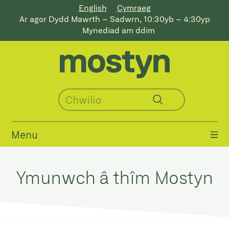
English
Cymraeg
Ar agor Dydd Mawrth – Sadwrn, 10:30yb – 4:30yp
Mynediad am ddim
Menu
Ymunwch â thîm Mostyn