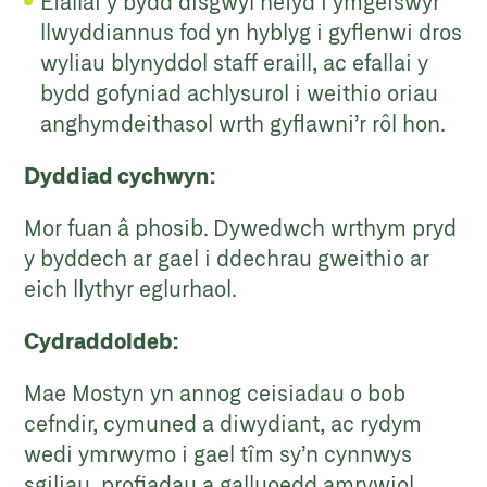
Efallai y bydd disgwyl hefyd i ymgeiswyr
llwyddiannus fod yn hyblyg i gyflenwi dros
wyliau blynyddol staff eraill, ac efallai y
bydd gofyniad achlysurol i weithio oriau
anghymdeithasol wrth gyflawni’r rôl hon.
Dyddiad cychwyn:
Mor fuan â phosib. Dywedwch wrthym pryd
y byddech ar gael i ddechrau gweithio ar
eich llythyr eglurhaol.
Cydraddoldeb:
Mae Mostyn yn annog ceisiadau o bob
cefndir, cymuned a diwydiant, ac rydym
wedi ymrwymo i gael tîm sy’n cynnwys
sgiliau, profiadau a galluoedd amrywiol.