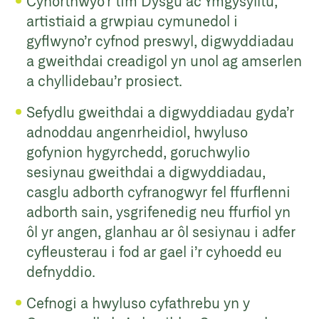
Cynorthwyo’r tîm Dysgu ac Ymgysylltu,
artistiaid a grwpiau cymunedol i
gyflwyno’r cyfnod preswyl, digwyddiadau
a gweithdai creadigol yn unol ag amserlen
a chyllidebau’r prosiect.
Sefydlu gweithdai a digwyddiadau gyda’r
adnoddau angenrheidiol, hwyluso
gofynion hygyrchedd, goruchwylio
sesiynau gweithdai a digwyddiadau,
casglu adborth cyfranogwyr fel ffurflenni
adborth sain, ysgrifenedig neu ffurfiol yn
ôl yr angen, glanhau ar ôl sesiynau i adfer
cyfleusterau i fod ar gael i’r cyhoedd eu
defnyddio.
Cefnogi a hwyluso cyfathrebu yn y