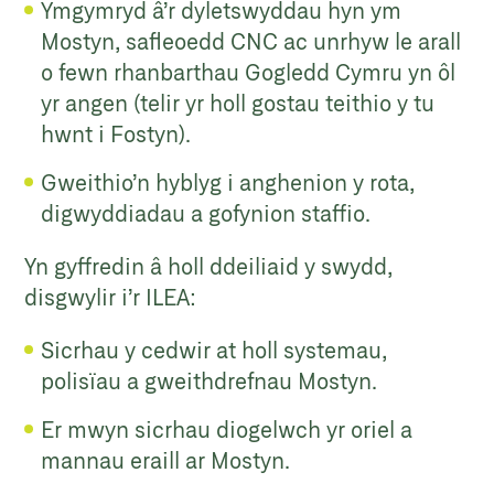
Ymgymryd â’r dyletswyddau hyn ym
Mostyn, safleoedd CNC ac unrhyw le arall
o fewn rhanbarthau Gogledd Cymru yn ôl
yr angen (telir yr holl gostau teithio y tu
hwnt i Fostyn).
Gweithio’n hyblyg i anghenion y rota,
digwyddiadau a gofynion staffio.
Yn gyffredin â holl ddeiliaid y swydd,
disgwylir i’r ILEA:
Sicrhau y cedwir at holl systemau,
polisïau a gweithdrefnau Mostyn.
Er mwyn sicrhau diogelwch yr oriel a
mannau eraill ar Mostyn.