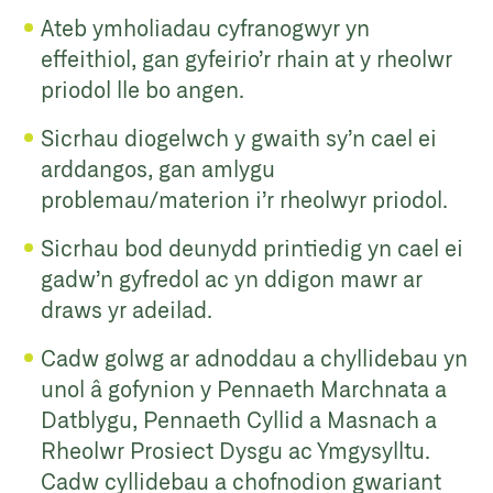
Ateb ymholiadau cyfranogwyr yn
effeithiol, gan gyfeirio’r rhain at y rheolwr
priodol lle bo angen.
Sicrhau diogelwch y gwaith sy’n cael ei
arddangos, gan amlygu
problemau/materion i’r rheolwyr priodol.
Sicrhau bod deunydd printiedig yn cael ei
gadw’n gyfredol ac yn ddigon mawr ar
draws yr adeilad.
Cadw golwg ar adnoddau a chyllidebau yn
unol â gofynion y Pennaeth Marchnata a
Datblygu, Pennaeth Cyllid a Masnach a
Rheolwr Prosiect Dysgu ac Ymgysylltu.
Cadw cyllidebau a chofnodion gwariant